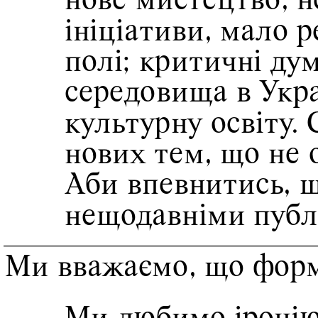
нове мистецтво, н
ініціативи, мало 
полі; критичні ду
середовища в Украї
культурну освіту. 
нових тем, що не 
Аби впевнитись, щ
нещодавніми публі
Ми вважаємо, що форм