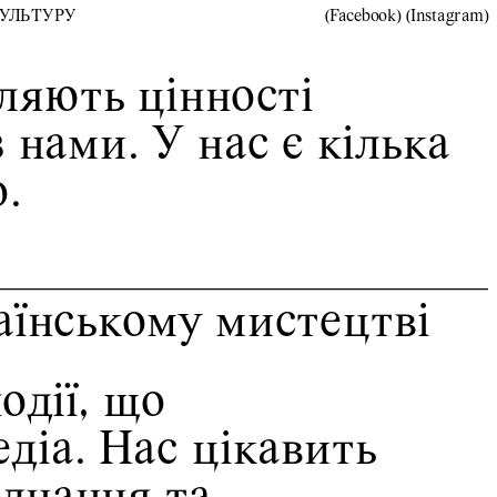
КУЛЬТУРУ
(
Facebook
) (
Instagram
)
ляють цінності 
нами. У нас є кілька 
. 
аїнському мистецтві
дії, що 
іа. Нас цікавить 