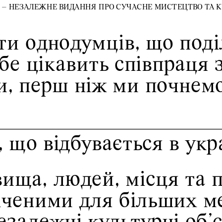
 – НЕЗАЛЕЖНЕ ВИДАННЯ ПРО СУЧАСНЕ МИСТЕЦТВО ТА 
ти однодумців, що поді
е цікавить співпраця з 
и, перш ніж ми почнемо
 що відбувається в укр
ща, людей, місця та по
еними для більших мед