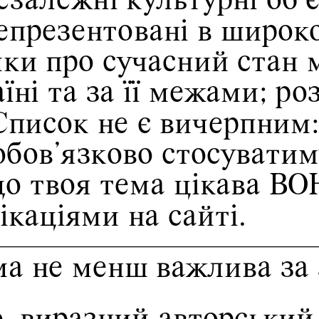
езалежні культурні об’є
репрезентовані в широк
мки про сучасний стан 
ні та за її межами; ро
Список не є вичерпним: 
обов’язково стосуватим
о твоя тема цікава ВОН
каціями на сайті. 
а не менш важлива за 