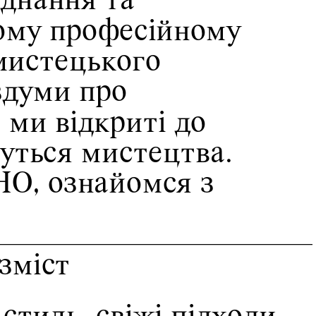
днання та 
ому професійному 
мистецького 
здуми про 
ми відкриті до 
уться мистецтва. 
О, ознайомся з 
зміст