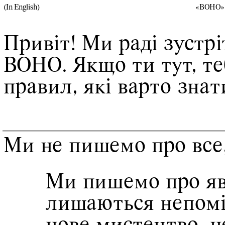
(
In English
)
«ВОНО»
Привіт! Ми раді зустрі
ВОНО. Якщо ти тут, теб
правил, які варто знат
Ми не пишемо про все,
Ми пишемо про яви
лишаються непоміч